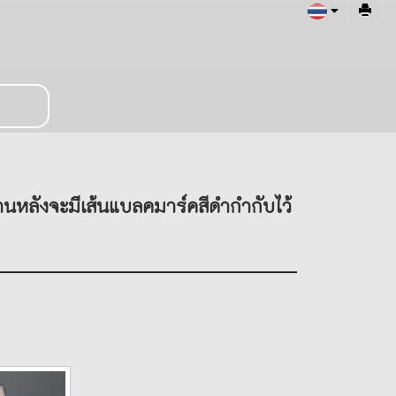
านหลังจะมีเส้นแบลคมาร์คสีดำกำกับไว้